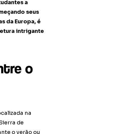
tudantes a
começando seus
as da Europa, é
etura intrigante
ntre o
ocalizada na
Sierra de
ante o verão ou