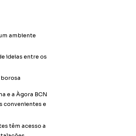
 um ambiente
e ideias entre os
aborosa
na e a Àgora BCN
s convenientes e
tes têm acesso a
stalações