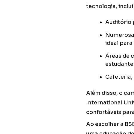
tecnologia, inclu
Auditório 
Numerosas
ideal para
Áreas de c
estudante
Cafeteria
Além disso, o ca
International Un
confortáveis par
Ao escolher a BS
uma educação de 