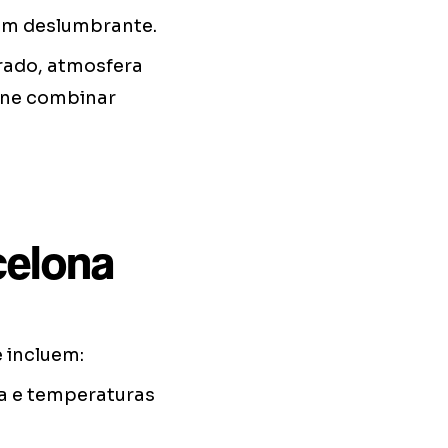
em deslumbrante.
arado, atmosfera
gine combinar
celona
e incluem:
ia e temperaturas