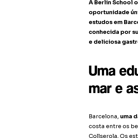
A Berlin School 
oportunidade úni
estudos em Barce
conhecida por sua
e deliciosa gast
Uma edu
mar e a
Barcelona,
uma d
costa entre os be
Collserola. Os es