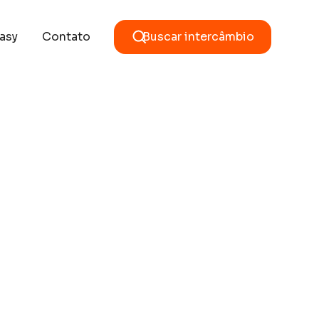
asy
Contato
Buscar intercâmbio