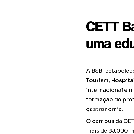
CETT Ba
uma edu
A BSBI estabelec
Tourism, Hospit
internacional e m
formação de profi
gastronomia.
O campus da CETT
mais de 33.000 m