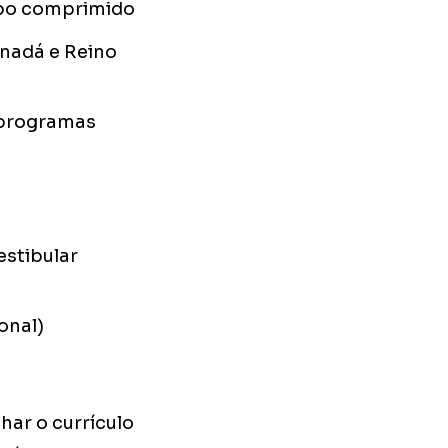
empo comprimido
anadá e Reino
 programas
estibular
onal)
har o currículo