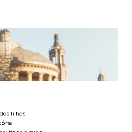
os filhos
ória