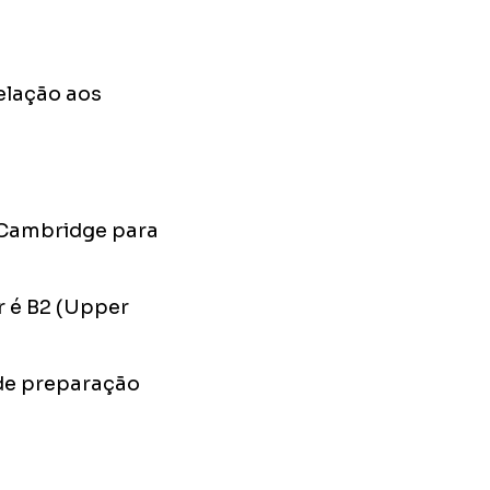
elação aos
 Cambridge para
r é B2 (Upper
 de preparação