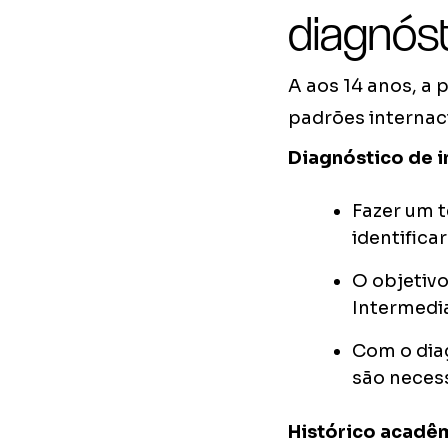
diagnóst
A aos 14 anos, a 
padrões internac
Diagnóstico de i
Fazer um 
identificar
O objetivo
Intermedi
Com o diag
são neces
Histórico acadê