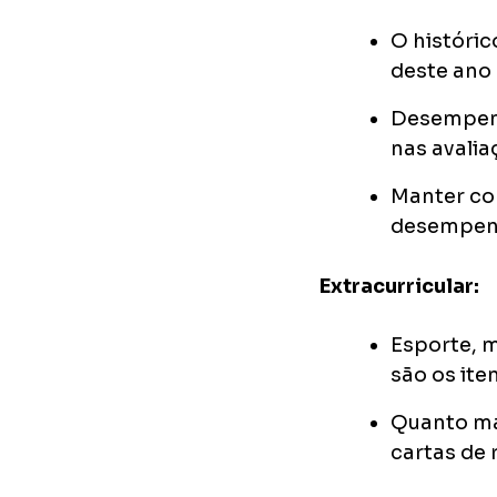
O históric
deste ano
Desempenh
nas avali
Manter con
desempe
Extracurricular:
Esporte, m
são os ite
Quanto mai
cartas de