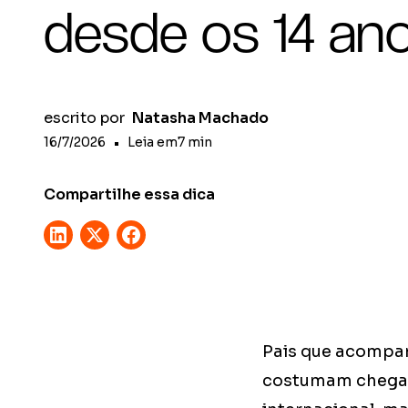
desde os 14 an
escrito por
Natasha Machado
16/7/2026
•
Leia em
7
min
Compartilhe essa dica
Pais que acompan
costumam chegar