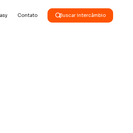
asy
Contato
Buscar intercâmbio