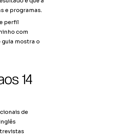
sultado é que a
as e programas.
 perfil
aminho com
 guia mostra o
aos 14
cionais de
inglês
trevistas