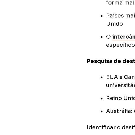
forma mais
Países mai
Unido
O
intercâ
específico
Pesquisa de dest
EUA e Can
universit
Reino Uni
Austrália
Identificar o des