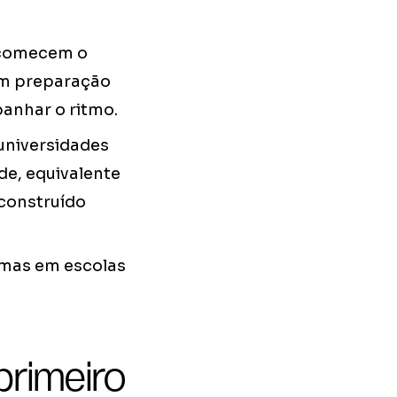
 comecem o
em preparação
anhar o ritmo.
 universidades
de, equivalente
 construído
amas em escolas
primeiro