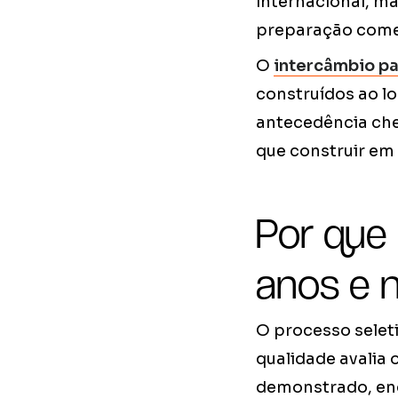
internacional, m
preparação começ
O
intercâmbio pa
construídos ao l
antecedência che
que construir em 
Por que
anos e 
O processo selet
qualidade avalia
demonstrado, eng