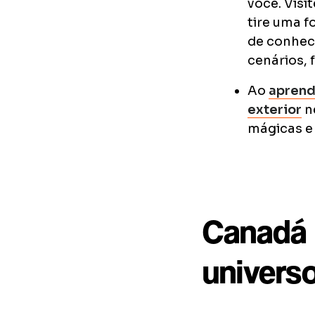
você. Visi
tire uma 
de conhec
cenários, 
Ao
aprend
exterior
ne
mágicas e
Canadá 
univers