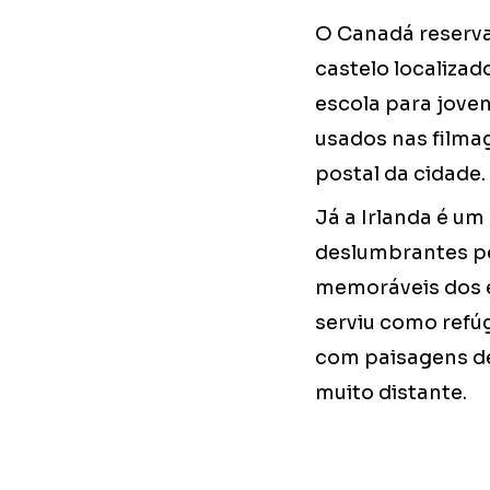
O Canadá reserva
castelo localiza
escola para jove
usados nas filma
postal da cidade.
Já a Irlanda é um
deslumbrantes p
memoráveis dos ep
serviu como refúg
com paisagens de 
muito distante.