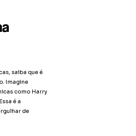
ma
cas, saiba que é
o. Imagine
nicas como Harry
Essa é a
rgulhar de