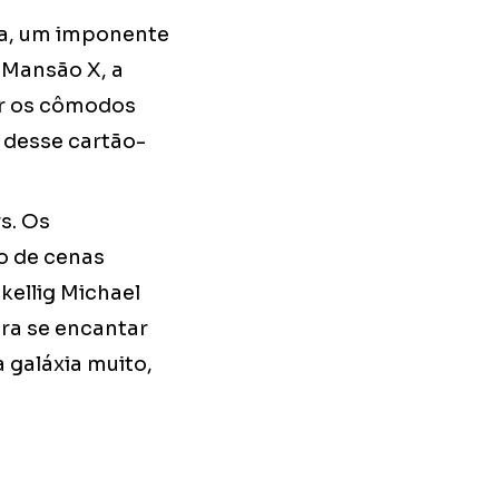
ma, um imponente
 Mansão X, a
ar os cômodos
 desse cartão-
s. Os
o de cenas
Skellig Michael
ara se encantar
 galáxia muito,