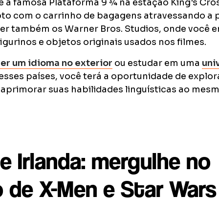
te a famosa Plataforma 9 ¾ na estação King's Cro
foto com o carrinho de bagagens atravessando a 
er também os Warner Bros. Studios, onde você e
figurinos e objetos originais usados nos filmes.
er um idioma no exterior
ou estudar em uma
uni
sses países, você terá a oportunidade de explor
 aprimorar suas habilidades linguísticas ao mes
e Irlanda: mergulhe no
o de X-Men e Star Wars