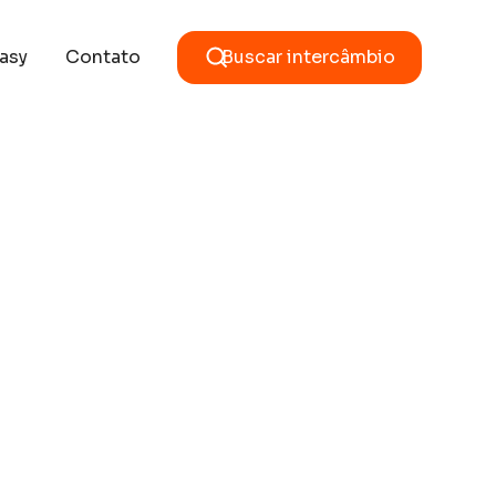
asy
Contato
Buscar intercâmbio