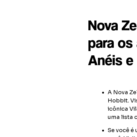
Nova Zel
para os
Anéis e
A Nova Zel
Hobbit. Vi
icônica Vi
uma lista 
Se você é 