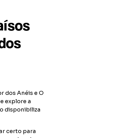
aísos
 dos
or dos Anéis e O
 e explore a
 disponibiliza
ar certo para