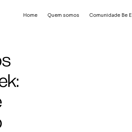
Home
Quem somos
Comunidade Be E
os
ek:
e
o