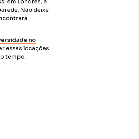
ss, em Londres, e
parede. Não deixe
ncontrará
versidade no
ar essas locações
mo tempo.