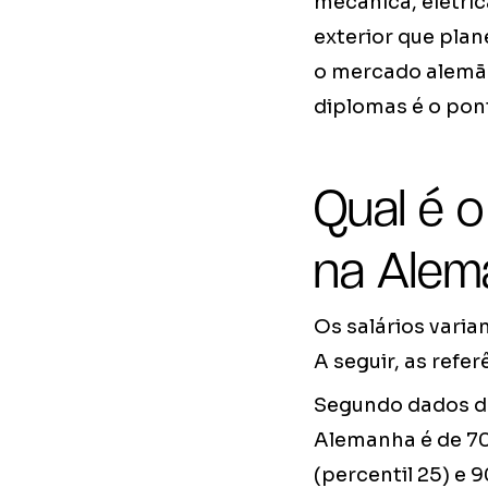
mecânica, elétric
exterior que plan
o mercado alemão
diplomas é o pon
Qual é o
na Alem
Os salários varia
A seguir, as refe
Segundo dados do
Alemanha é de 70
(percentil 25) e 