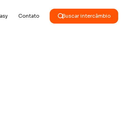
asy
Contato
Buscar intercâmbio