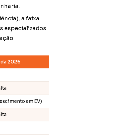
nharia.
ência), a faixa
is especializados
uação
da 2026
lta
crescimento em EV)
lta