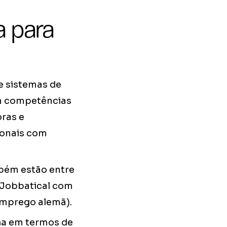
a para
 e sistemas de
m competências
ras e
ionais com
mbém estão entre
l Jobbatical com
Emprego alemã).
ha
em termos de