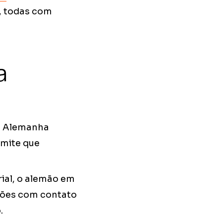
, todas com
a
na Alemanha
rmite que
ial, o alemão em
ssões com contato
.