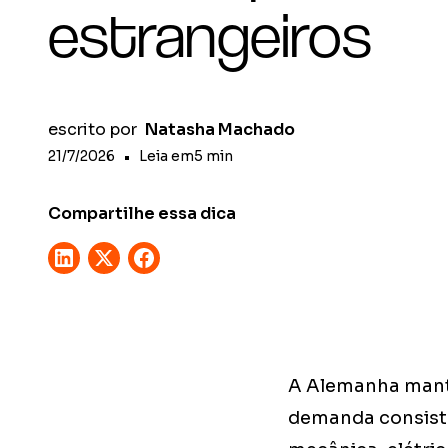
estrangeiros
escrito por
Natasha Machado
21/7/2026
•
Leia em
5
min
Compartilhe essa dica
A Alemanha manté
demanda consiste