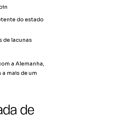
bin
etente do estado
s de lacunas
com a Alemanha,
s a mais de um
rada de