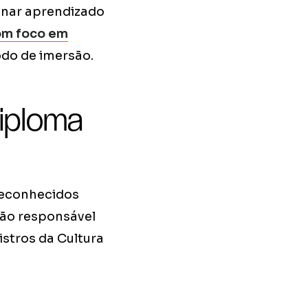
inar aprendizado
om foco em
do de imersão.
iploma
reconhecidos
gão responsável
istros da Cultura