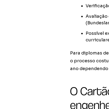
Verificaçã
Avaliação
(Bundesla
Possível 
curricular
Para diplomas d
o processo costu
ano dependendo d
O Cartão
engenhe