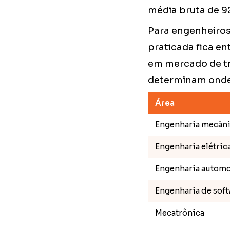
média bruta de 92
Para engenheiros 
praticada fica en
em mercado de tr
determinam onde d
Área
Engenharia mecân
Engenharia elétrica
Engenharia automo
Engenharia de sof
Mecatrônica