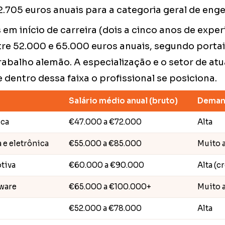
.705 euros anuais para a categoria geral de enge
em início de carreira (dois a cinco anos de experi
tre 52.000 e 65.000 euros anuais, segundo porta
abalho alemão. A especialização e o setor de at
entro dessa faixa o profissional se posiciona.
Salário médio anual (bruto)
Deman
ica
€47.000 a €72.000
Alta
 e eletrônica
€55.000 a €85.000
Muito a
tiva
€60.000 a €90.000
Alta (
tware
€65.000 a €100.000+
Muito a
€52.000 a €78.000
Alta