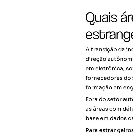
Quais á
estrang
A transição da in
direção autônom
em eletrônica, s
fornecedores do 
formação em enge
Fora do setor aut
as áreas com défi
base em dados da
Para estrangeiro