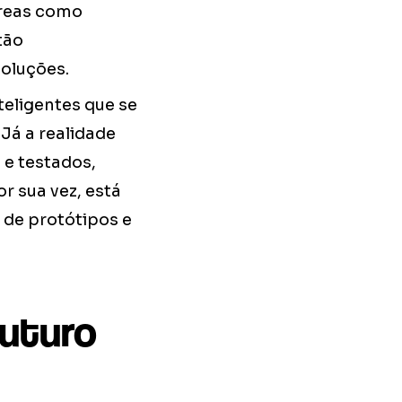
Áreas como
tão
oluções.
teligentes que se
Já a realidade
e testados,
r sua vez, está
 de protótipos e
futuro