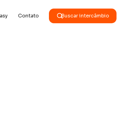
asy
Contato
Buscar intercâmbio