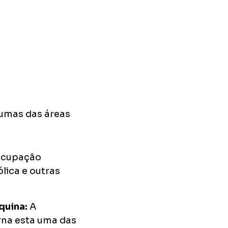
gumas das áreas
ocupação
ólica e outras
áquina:
A
rna esta uma das