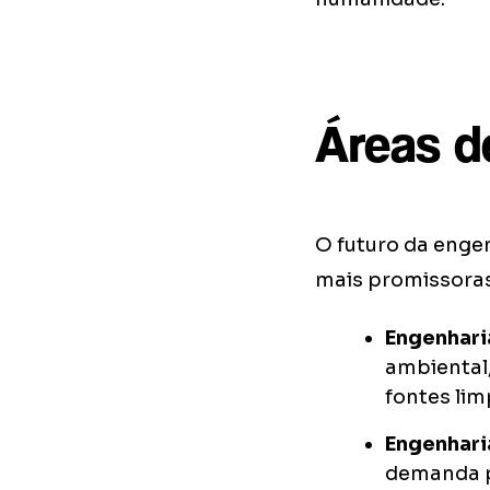
Áreas d
O futuro da engen
mais promissora
Engenhari
ambiental,
fontes lim
Engenharia
demanda p