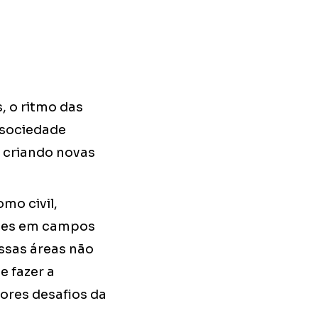
, o ritmo das
 sociedade
 criando novas
mo civil,
ades em campos
Essas áreas não
 fazer a
ores desafios da