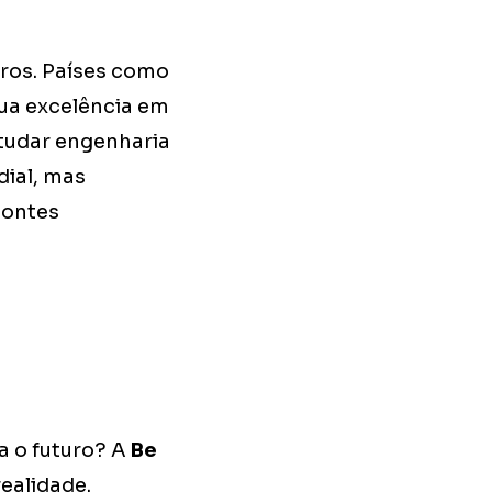
ros. Países como
ua excelência em
studar engenharia
ial, mas
zontes
a o futuro? A
Be
ealidade.