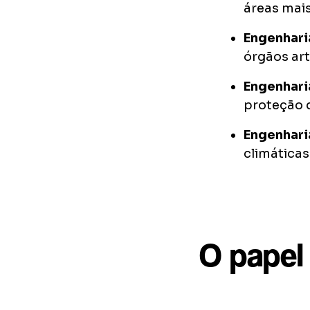
áreas mai
Engenhari
órgãos arti
Engenhari
proteção d
Engenhari
climáticas
O papel