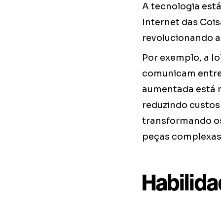
A tecnologia est
Internet das Coi
revolucionando a
Por exemplo, a I
comunicam entre s
aumentada está m
reduzindo custos
transformando os
peças complexas 
Habilida