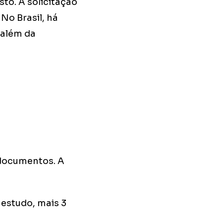
to. A solicitação
No Brasil, há
 além da
s documentos. A
 estudo, mais 3