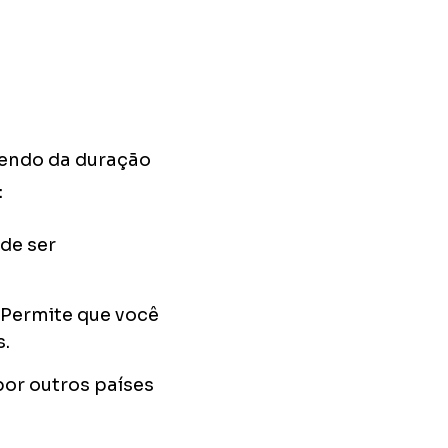
dendo da duração
:
de ser
 Permite que você
s.
por outros países