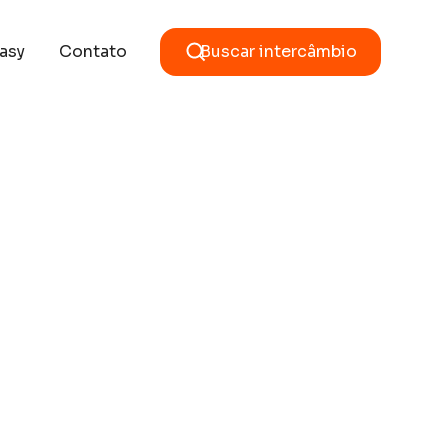
asy
Contato
Buscar intercâmbio