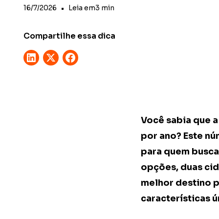
16/7/2026
•
Leia em
3
min
Compartilhe essa dica
Você sabia que a
por ano? Este nú
para quem busca a
opções, duas cid
melhor destino p
características 