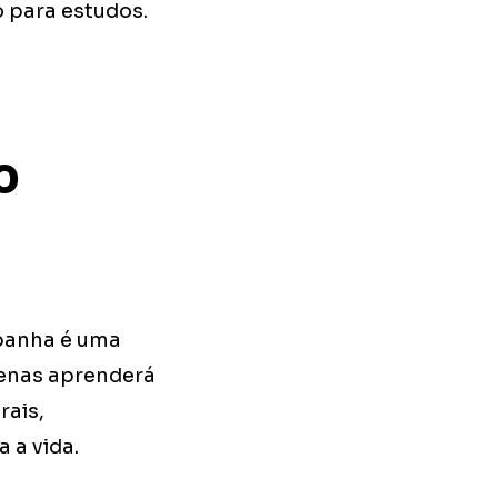
 para estudos.
o
panha é uma
penas aprenderá
rais,
 a vida.