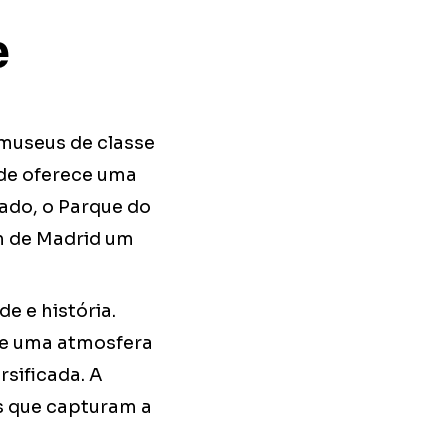
e
 museus de classe
ade oferece uma
ado, o Parque do
m de Madrid um
e e história.
 e uma atmosfera
rsificada. A
os que capturam a