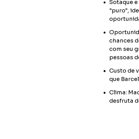
Sotaque e 
"puro", id
oportunid
Oportunida
chances de
com seu gr
pessoas d
Custo de 
que Barce
Clima: Mad
desfruta 