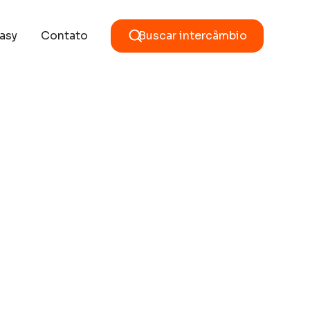
asy
Contato
Buscar intercâmbio