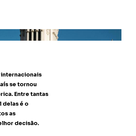
 internacionais
aís se tornou
ica. Entre tantas
 delas é o
tos as
elhor decisão.