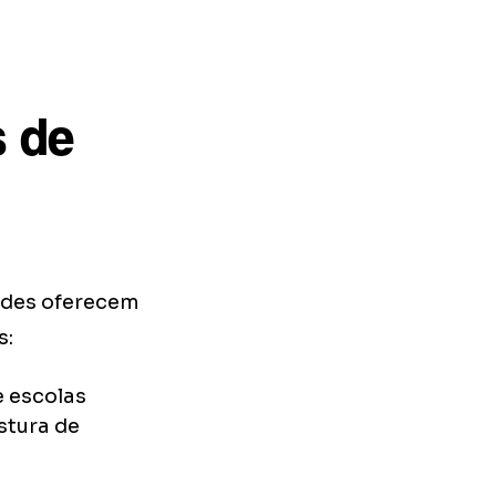
 de
ades oferecem
s:
e escolas
stura de