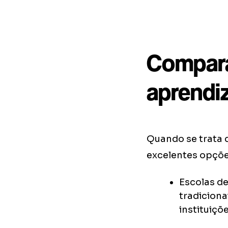
Compara
aprendi
Quando se trata 
excelentes opçõe
Escolas de
tradicion
instituiçõ