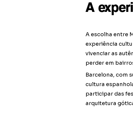
A exper
A escolha entre 
experiência cultu
vivenciar as autên
perder em bairros
Barcelona, com su
cultura espanhola
participar das fe
arquitetura gótic