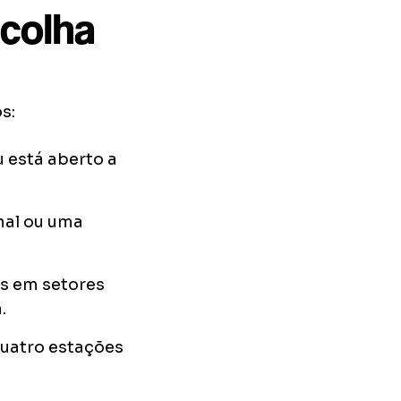
scolha
s:
 está aberto a
onal ou uma
es em setores
.
quatro estações