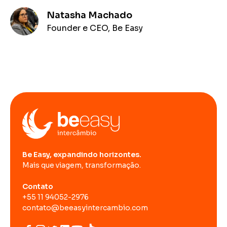
Natasha Machado
Founder e CEO, Be Easy
Be Easy, expandindo horizontes.
Mais que viagem, transformação.
Contato
+55 11 94052-2976
contato@beeasyintercambio.com