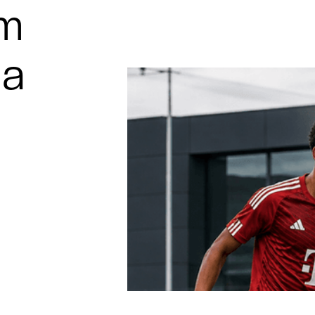
um
 a
a