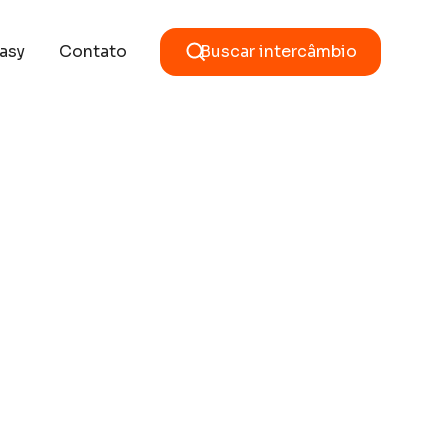
asy
Contato
Buscar intercâmbio