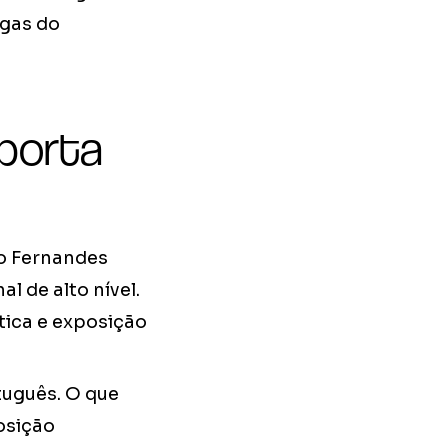
igas do
porta
no Fernandes
l de alto nível.
ática e exposição
tuguês. O que
osição