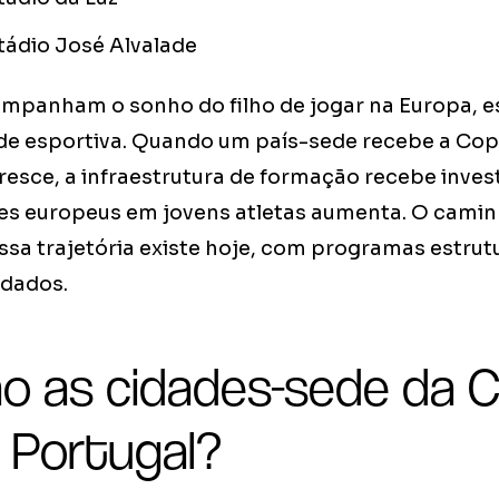
tádio José Alvalade
ompanham o sonho do filho de jogar na Europa, e
de esportiva. Quando um país-sede recebe a Copa,
cresce, a infraestrutura de formação recebe inves
bes europeus em jovens atletas aumenta. O cami
sa trajetória existe hoje, com programas estrut
idados.
ão as cidades-sede da 
 Portugal?