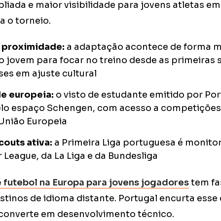
liada e maior visibilidade para jovens atletas e
 o torneio.
 proximidade:
a adaptação acontece de forma ma
o jovem para focar no treino desde as primeiras
es em ajuste cultural
e europeia:
o visto de estudante emitido por Po
pelo espaço Schengen, com acesso a competições
 União Europeia
couts ativa:
a Primeira Liga portuguesa é monito
 League, da La Liga e da Bundesliga
 futebol na Europa para jovens jogadores
tem fa
tinos de idioma distante. Portugal encurta esse
converte em desenvolvimento técnico.