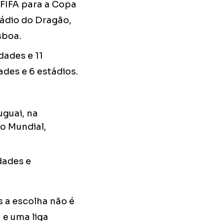
 FIFA para a Copa
tádio do Dragão,
sboa.
dades e 11
ades e 6 estádios.
uguai, na
o Mundial,
dades e
s a escolha não é
 e uma liga