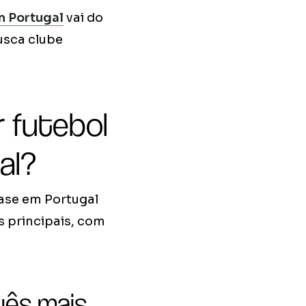
m Portugal
vai do
usca clube
 futebol
al?
se em Portugal
 principais, com
uês mais