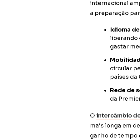
internacional amp
a preparação para
Idioma de
liberando 
gastar mes
Mobilidad
circular 
países da
Rede de s
da Premier
O
intercâmbio de
mais longa em des
ganho de tempo 