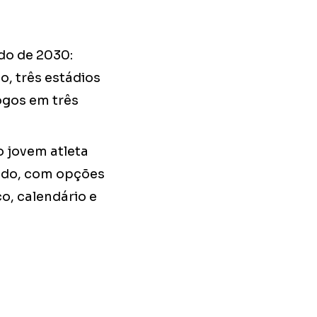
do de 2030:
o, três estádios
ogos em três
 jovem atleta
do, com opções
co, calendário e