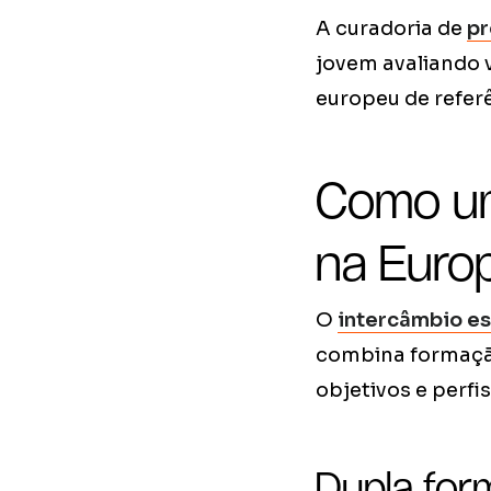
A curadoria de
pr
jovem avaliando 
europeu de referê
Como um
na Euro
O
intercâmbio es
combina formação
objetivos e perfis
Dupla for