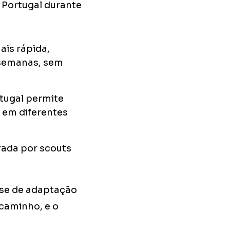
m Portugal durante
is rápida,
 semanas, sem
rtugal permite
 em diferentes
rada por scouts
se de adaptação
 caminho, e o