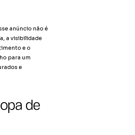
sse anúncio não é
 a visibilidade
timento e o
nho para um
urados e
Copa de