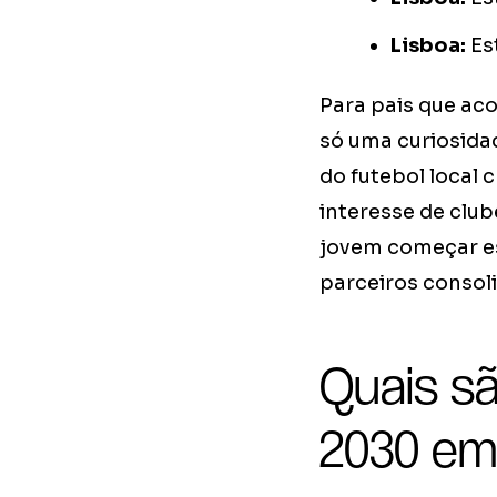
Lisboa:
Es
Para pais que ac
só uma curiosida
do futebol local 
interesse de clu
jovem começar es
parceiros consol
Quais s
2030 em