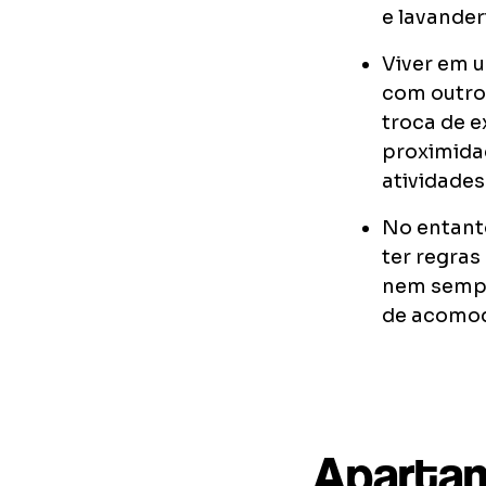
e lavander
Viver em u
com outros
troca de e
proximida
atividades
No entant
ter regras
nem sempr
de acomo
Apartam