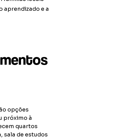
o aprendizado e a
jamentos
são opções
u próximo à
recem quartos
, sala de estudos