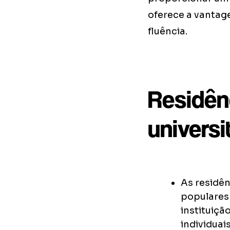
oferece a vantag
fluência.
Residên
universi
As residên
populares
instituiç
individuai