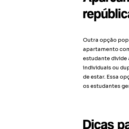
repúbli
Outra opção popu
apartamento com
estudante divide
individuais ou d
de estar. Essa op
os estudantes ge
Dicas p