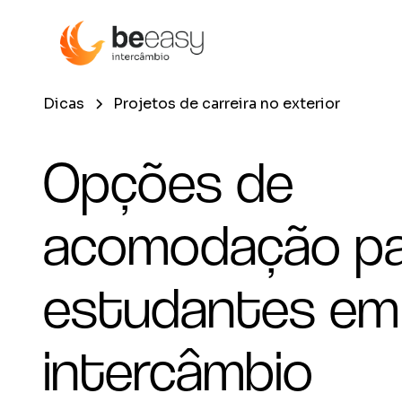
Dicas
Projetos de carreira no exterior
Opções de
acomodação pa
estudantes em
intercâmbio