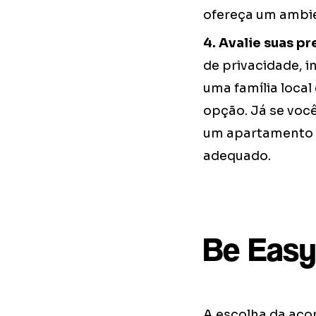
ofereça um ambie
4. Avalie suas pr
de privacidade, i
uma família local
opção. Já se você
um apartamento c
adequado.
Be Easy
A escolha da aco