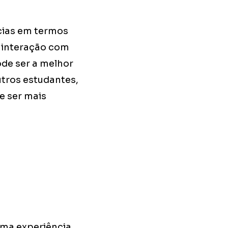
cias em termos
a interação com
ode ser a melhor
utros estudantes,
e ser mais
uma experiência