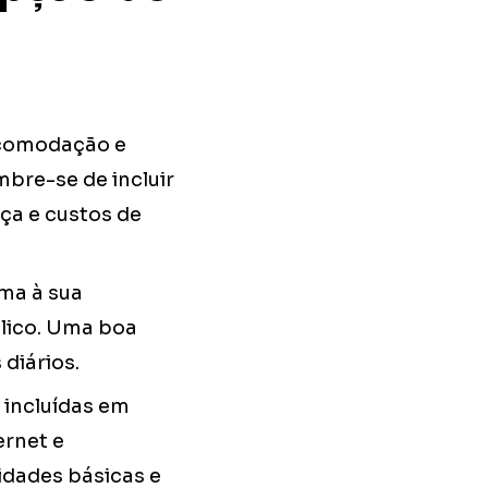
acomodação e
mbre-se de incluir
ça e custos de
ma à sua
blico. Uma boa
diários.
 incluídas em
ernet e
idades básicas e