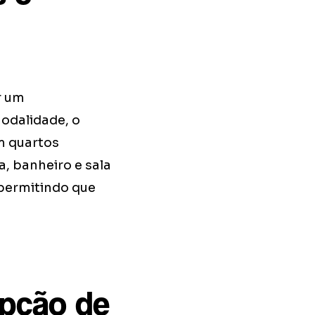
r um
odalidade, o
m quartos
, banheiro e sala
 permitindo que
opção de