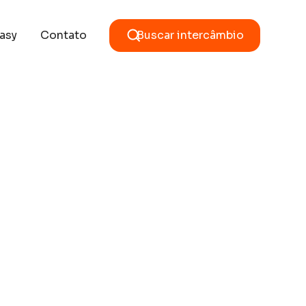
asy
Contato
Buscar intercâmbio