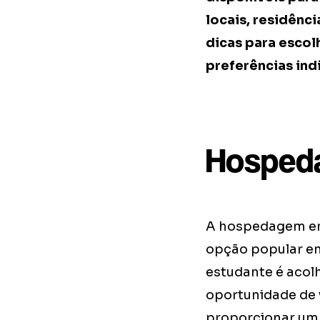
locais, residênc
dicas para escol
preferências indi
Hospeda
A hospedagem em
opção popular en
estudante é acolh
oportunidade de v
proporcionar um 