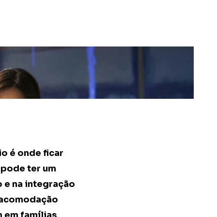
o é onde ficar
 pode ter um
o e na integração
de acomodação
 em famílias