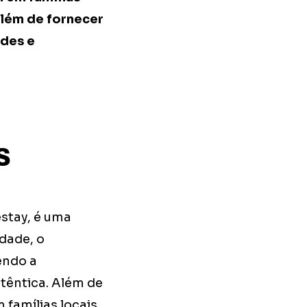
além de fornecer
ades e
s
stay, é uma
dade, o
endo a
utêntica. Além de
famílias locais