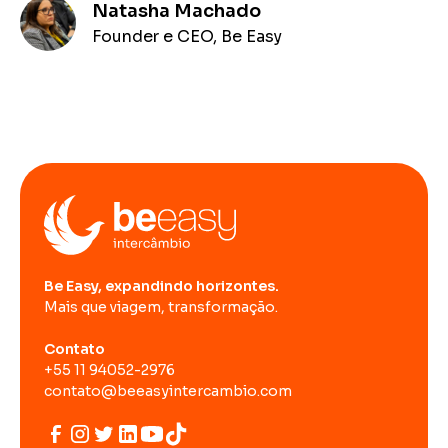
Natasha Machado
Founder e CEO, Be Easy
Be Easy, expandindo horizontes.
Mais que viagem, transformação.
Contato
+55 11 94052-2976
contato@beeasyintercambio.com