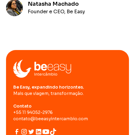
Natasha Machado
Founder e CEO, Be Easy
Be Easy, expandindo horizontes.
Mais que viagem, transformação.
Contato
+55 11 94052-2976
contato@beeasyintercambio.com