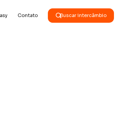
asy
Contato
Buscar intercâmbio