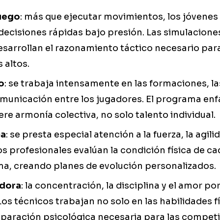
juego
: más que ejecutar movimientos, los jóvenes
decisiones rápidas bajo presión. Las simulacione
esarrollan el razonamiento táctico necesario para
 altos.
o
: se trabaja intensamente en las formaciones, l
municación entre los jugadores. El programa enfa
ere armonía colectiva, no solo talento individual.
ca
: se presta especial atención a la fuerza, la agili
 Los profesionales evalúan la condición física de c
ma, creando planes de evolución personalizados.
adora
: la concentración, la disciplina y el amor po
 Los técnicos trabajan no solo en las habilidades fí
eparación psicológica necesaria para las competi