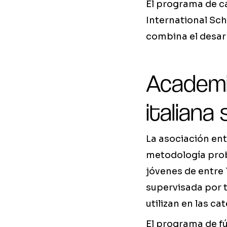
El programa de c
International Sch
combina el desarr
Academia
italiana
La asociación ent
metodología prob
jóvenes de entre 
supervisada por t
utilizan en las ca
El programa de fút