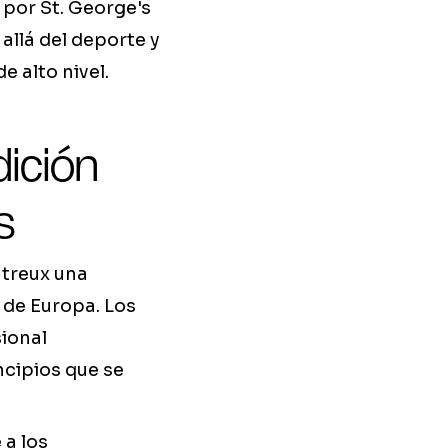
por St. George's
allá del deporte y
 alto nivel.
dición
s
ntreux una
de Europa. Los
sional
ncipios que se
 a los