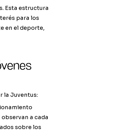
. Esta estructura
nterés para los
e en el deporte,
óvenes
r la Juventus:
icionamiento
s observan a cada
zados sobre los