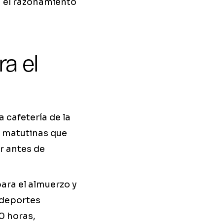
n el razonamiento
ra el
 cafetería de la
es matutinas que
r antes de
para el almuerzo y
 deportes
0 horas,