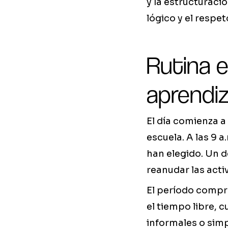
y la estructuraci
lógico y el respet
Rutina e
aprendiz
El día comienza a
escuela. A las 9 a
han elegido. Un d
reanudar las acti
El período compre
el tiempo libre, 
informales o simp