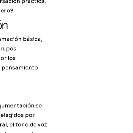
ersación práctica,
jero?
.
ón
ramación básica,
grupos,
or los
el pensamiento
rgumentación se
 elegidos por
al, el tono de voz