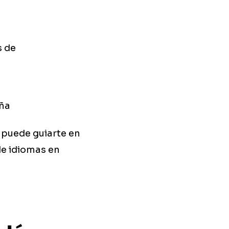
s de
aña
 puede guiarte en
de idiomas en