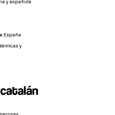
na y española
de España
démicas y
 catalán
umerosas