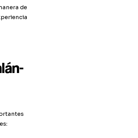
manera de
xperiencia
lán-
portantes
es: