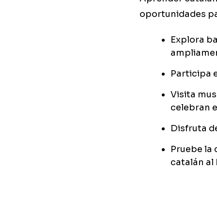
oportunidades par
Explora ba
ampliame
Participa 
Visita mu
celebran e
Disfruta d
Pruebe la 
catalán al