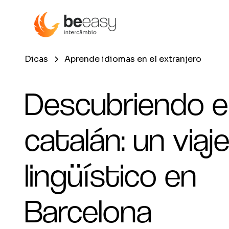
Dicas
Aprende idiomas en el extranjero
Descubriendo e
catalán: un viaj
lingüístico en
Barcelona