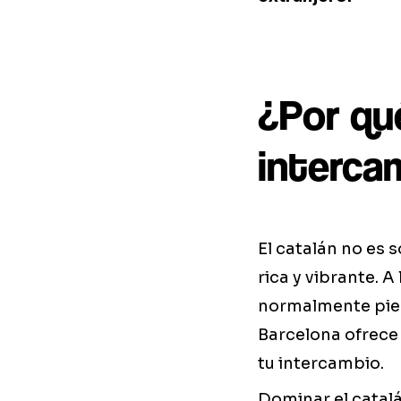
¿Por qu
interca
El catalán no es 
rica y vibrante. A
normalmente pien
Barcelona ofrece
tu intercambio.
Dominar el catalán