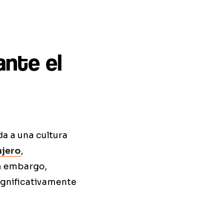
ante el
da a una cultura
njero
,
n embargo,
ignificativamente