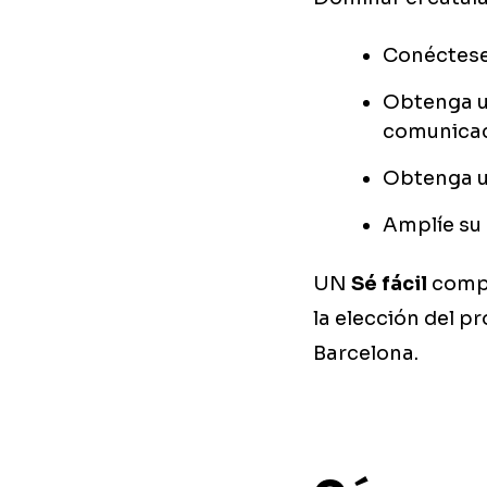
Conéctese
Obtenga un
comunicac
Obtenga un
Amplíe su 
UN
Sé fácil
compr
la elección del 
Barcelona.