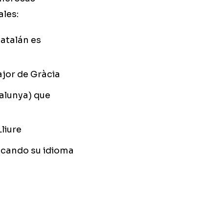
ales:
catalán es
ajor de Gràcia
alunya) que
liure
ticando su idioma