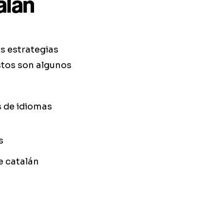
alán
s estrategias
stos son algunos
s de idiomas
s
e catalán