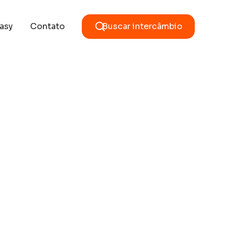
asy
Contato
Buscar intercâmbio