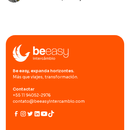
Be easy, expanda horizontes.
Más que viajes, transformación.
Contactar
+55 11 94052-2976
contato@beeasyintercambio.com