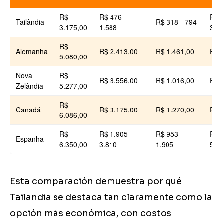
R$
R$ 476 -
R$ 
Tailândia
R$ 318 - 794
3.175,00
1.588
318
R$
Alemanha
R$ 2.413,00
R$ 1.461,00
R$ 
5.080,00
Nova
R$
R$ 3.556,00
R$ 1.016,00
R$ 
Zelândia
5.277,00
R$
Canadá
R$ 3.175,00
R$ 1.270,00
R$ 
6.086,00
R$
R$ 1.905 -
R$ 953 -
R$ 
Espanha
6.350,00
3.810
1.905
508
Esta comparación demuestra por qué
Tailandia se destaca tan claramente como la
opción más económica, con costos