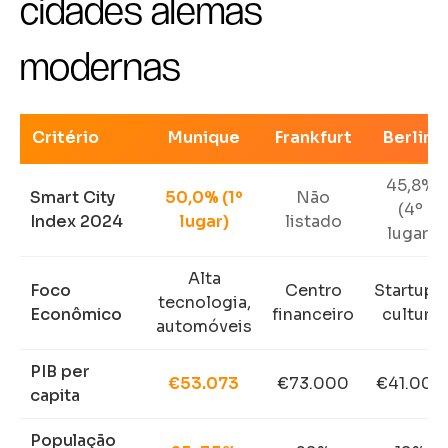
cidades alemãs
modernas
Critério
Munique
Frankfurt
Berlim
45,8%
Smart City
50,0% (1º
Não
(4º
Index 2024
lugar)
listado
lugar)
Alta
Foco
Centro
Startups,
tecnologia,
Econômico
financeiro
cultura
automóveis
PIB per
€53.073
€73.000
€41.000
capita
População