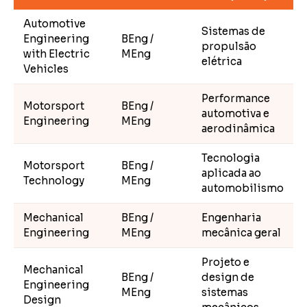
Automotive
Sistemas de
Engineering
BEng /
propulsão
with Electric
MEng
elétrica
Vehicles
Performance
Motorsport
BEng /
automotiva e
Engineering
MEng
aerodinâmica
Tecnologia
Motorsport
BEng /
aplicada ao
Technology
MEng
automobilismo
Mechanical
BEng /
Engenharia
Engineering
MEng
mecânica geral
Projeto e
Mechanical
BEng /
design de
Engineering
MEng
sistemas
Design