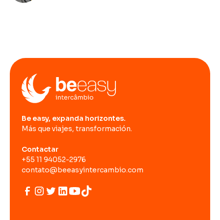
Be easy, expanda horizontes.
Más que viajes, transformación.
Contactar
+55 11 94052-2976
contato@beeasyintercambio.com