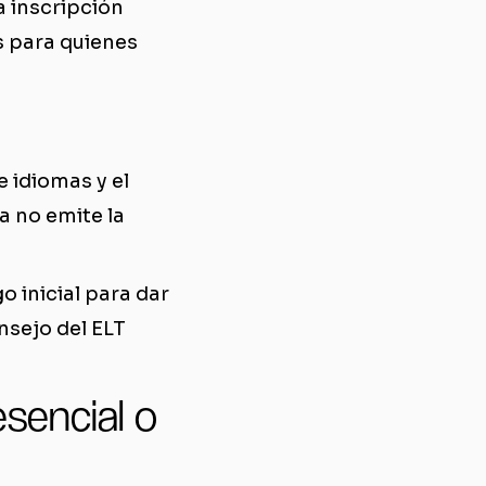
a inscripción
s para quienes
 idiomas y el
a no emite la
o inicial para dar
onsejo del ELT
esencial o