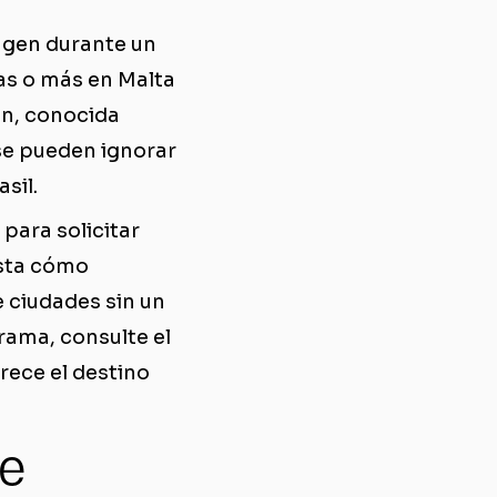
engen durante un
as o más en Malta
ión, conocida
se pueden ignorar
sil.
para solicitar
asta cómo
e ciudades sin un
rama, consulte el
rece el destino
de