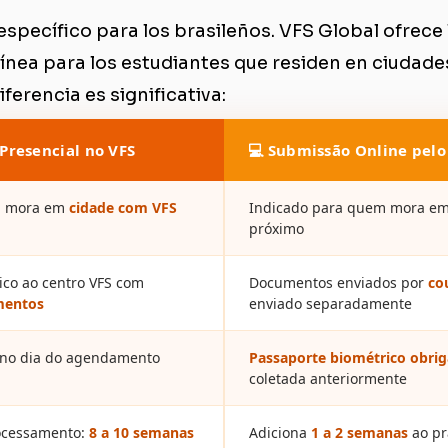
específico para los brasileños. VFS Global ofrece
ínea para los estudiantes que residen en ciudade
ferencia es significativa:
resencial no VFS
Submissão Online pelo
m mora em
cidade com VFS
Indicado para quem mora e
próximo
ico ao centro VFS com
Documentos enviados por
co
mentos
enviado separadamente
no dia do agendamento
Passaporte biométrico obrig
coletada anteriormente
ocessamento:
8 a 10 semanas
Adiciona
1 a 2 semanas
ao pr