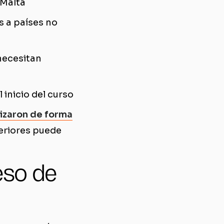
 Malta
s a países no
 necesitan
 inicio del curso
lizaron de forma
teriores puede
eso de