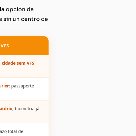
 la opción de
s sin un centro de
 VFS
m
cidade sem VFS
urier
; passaporte
atório
; biometria já
azo total de