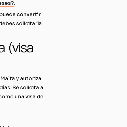
meses?
.
 puede convertir
debes solicitarla
a (visa
 Malta y autoriza
as. Se solicita a
 como una visa de