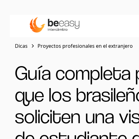
Dicas
Proyectos profesionales en el extranjero
Guía completa 
que los brasile
soliciten una vi
de estudiante 