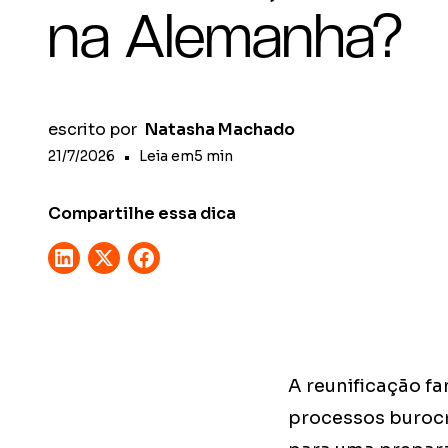
na Alemanha?
escrito por
Natasha Machado
21/7/2026
•
Leia em
5
min
Compartilhe essa dica
A reunificação fa
processos burocr