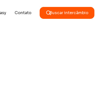
asy
Contato
Buscar intercâmbio