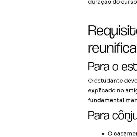
duração do curs
Requisi
reunifica
Para o es
O estudante deve
explicado no art
fundamental man
Para cônj
O casamen