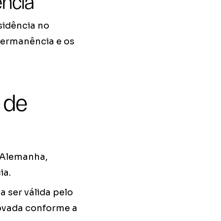
ência
sidência no
 permanência e os
 de
 Alemanha,
ia.
 ser válida pelo
novada conforme a