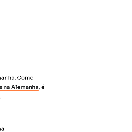
emanha. Como
s na Alemanha
, é
.
ha