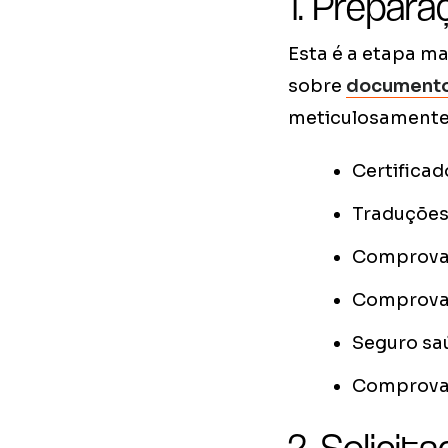
1. Prepar
Esta é a etapa m
sobre
documentos
meticulosamente
Certifica
Traduções
Comprovant
Comprovaç
Seguro saú
Comprova