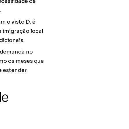
ecessidade de
.
 o visto D, é
e imigração local
icionais.
a demanda no
omo os meses que
e estender.
de