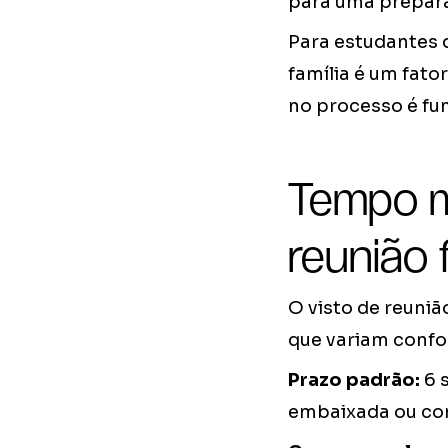
para uma prepar
Para estudantes
família é um fato
no processo é fu
Tempo m
reunião f
O visto de reuni
que variam confo
Prazo padrão:
6 
embaixada ou con