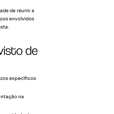
dade de reunir a
mpos envolvidos
sta.
visto de
zos específicos
entação na