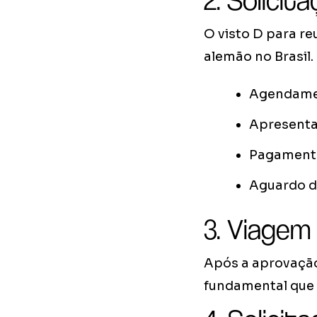
2. Solicit
O visto D para re
alemão no Brasil.
Agendamen
Apresent
Pagamento
Aguardo d
3. Viagem
Após a aprovação 
fundamental que a